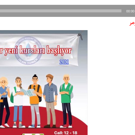
ه
00:00
مر