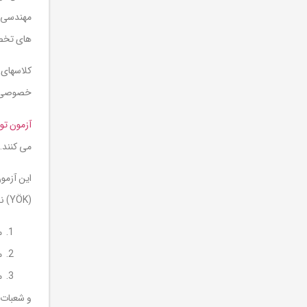
مهندسی، 
های تخص
خصوصی ت
آزمون توم
می کنند.
این آزمو
(YÖK) نظیر :
مد
مد
مد
و شعبات و مر