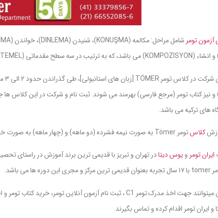
 آزمون تومر
متقاض
و نیز کتاب تومر (مرجع فارسی) بهرمند می شوند. ثبت نام و شرکت در این کلاس ها ج
ه های ترکیه می باشد.
وزش
کلاس
تومر Tömer به صورت نیمه فشرده (دو ماهه) و (چهار ماهه) به صورت خصوصی و گروهی اجرا میشود.
ایران تومر
و
یوس دیتا
در تهران و تبریز با قدیمی ترین برند آموزش در راستای تحصی
ین دوره ها می باشد.
متقاضیان میتوانند جهت اخذ مدرک تومر C1 ، ثبت نام آزمون آنلاین 
و ایران تومر اقدام کرده و تماس بگیرند.