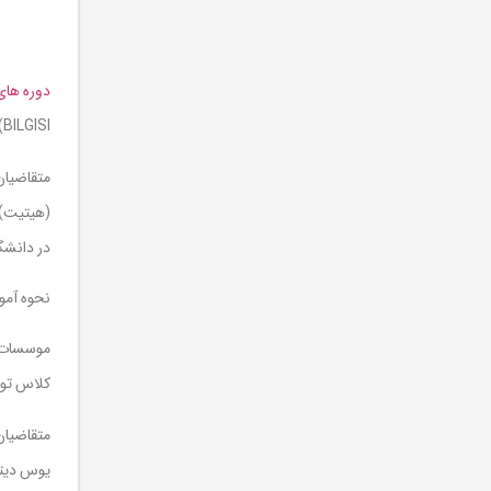
دوره های
BILGISI) و انشاء (KOMPOZISYON) می باشد، که به ترتیب در سه سطح مقدماتی (TEMEL)، متوسط (ORTA) و پیشرفته (YÜKSEK) تشکیل می شود.
(هیتیت) 
در دانشگا
نحوه آم
موسسات
کلاس تومر tomer با ۱۷ سال تجربه بعنوان قدیمی ترین مرکز و مجری ا
یوس دیتا 