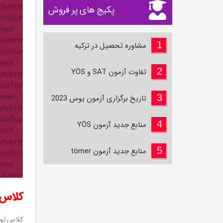
پکیج‌ های پر فروش
1
مشاوره تحصیل در ترکیه
2
تفاوت آزمون SAT و YÖS
3
تاریخ برگزاری آزمون یوس 2023
4
منابع جدید آزمون YÖS
5
منابع جدید آزمون tömer
کلاس آنلا
کلاس تومر TÖMER جهت آمادگي و 