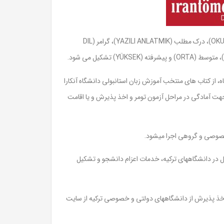
شامل مراحل: مکالمه (KONUŞMA)، شنیدن (DINLEMA)، خواندن (OKUMA)، درک مطلب (YAZILI ANLATMIK)، گرامر (DIL
یان شرکت در کلاس تومر TÖMER [زبان های استانبولی]، طی گذراندن حدود ۲ الی ۳ ماه، از کتاب های منتخب آموزش زبان استانبولی دانشگاه آنکارا
هت آمادگی در مراحل آزمون تومر و اخذ پذیرش و یا اقامت
ل در دانشگاههای ترکیه، خدمات اعزام دانشجو و تشکیل
تومر، خرید کتاب تومر و اخذ پذیرش از دانشگاههای دولتی و خصوصی ترکیه از سایت