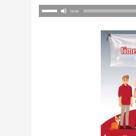
برای
00:00
افزایش
یا
کاهش
صدا
از
کلیدهای
بالا
و
پایین
استفاده
کنید.