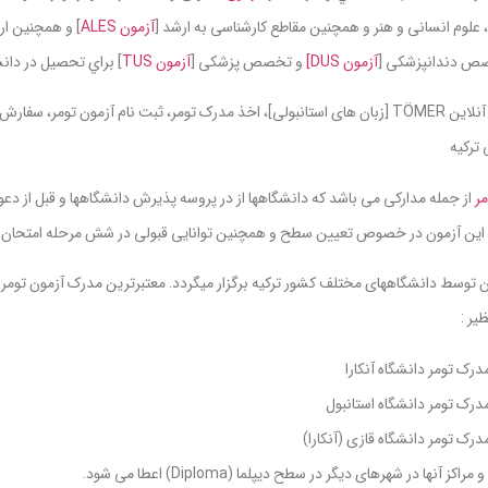
علوم انسانی و هنر و همچنین مقاطع کارشناسی به ارشد [
آزمون ALES
ص دندانپزشکی [
آزمون DUS]
و تخصص پزشکی [
آزمون TUS
] براي تحصيل در دانش
کلاسهای آنلاین TÖMER [زبان های استانبولی]، اخذ مدرک تومر، ثبت نام آزمون توم
رکیه
ر
از جمله مدارکی می باشد که دانشگاهها از در پروسه پذیرش دانشگاهها و قبل از د
 این آزمون در خصوص تعیین سطح و همچنین توانایی قبولی در شش مرحله امتحان دیپل
ن توسط دانشگاههای مختلف کشور ترکیه برگزار میگردد. معتبرترین مدرک آزمون تومر 
رک تومر دانشگاه آنکارا
رک تومر دانشگاه استانبول
رک تومر دانشگاه قازی (آنکارا)
اکز آنها در شهرهای دیگر در سطح دیپلما (Diploma) اعطا می شود.