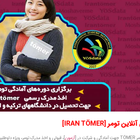
ین تومر [IRAN TÖMER]
شرکت در [
آزمون
]، قبولی و اخذ مدرک تومر، ويژه داوطل