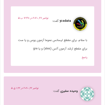
نوامبر 27, 2020 در 12:48 ب.ظ
yösdata
گفت:
با سلام، برای مقطع لیسانس عموما آزمون یوس و یا ست
برای مقطع ارشد آزمون آلس (ales) و یا gre
پاسخ
نوامبر 22, 2020 در 1:22 ق.ظ
وحیده سفیری
گفت: