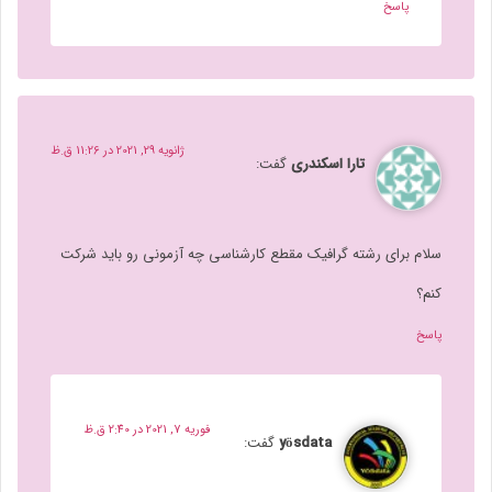
پاسخ
ژانویه 29, 2021 در 11:26 ق.ظ
تارا اسکندری
گفت:
سلام برای رشته گرافیک مقطع کارشناسی چه آزمونی رو باید شرکت
کنم؟
پاسخ
فوریه 7, 2021 در 2:40 ق.ظ
yösdata
گفت: