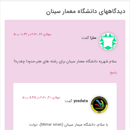
دیدگاههای دانشگاه معمار سینان
جولای 26, 2020 در 10:42 ب.ظ
سارا
گفت:
سلام.شهريه دانشگاه معمار سينان براى رشته هاى هنر،حدودا چقدره؟
پاسخ
جولای 30, 2020 در 5:45 ب.ظ
yosdata
گفت:
با سلام، دانشگاه میمار سینان (Mimar sinan)، دولت