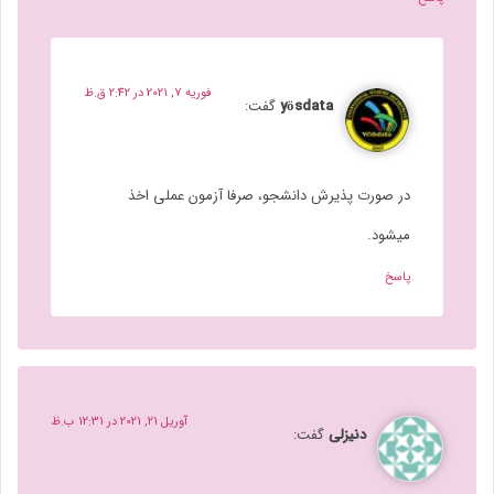
فوریه 7, 2021 در 2:42 ق.ظ
yösdata
گفت:
در صورت پذیرش دانشجو، صرفا آزمون عملی اخذ
میشود.
پاسخ
آوریل 21, 2021 در 12:31 ب.ظ
دنیزلی
گفت: