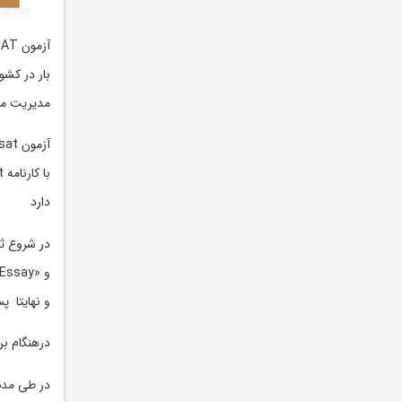
مدیریت می
دارد
و نهایتا پس
درهنگام برگزاری آزمون SAT طبق عنوان برگه راهنما و اط