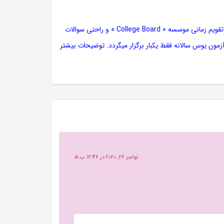
مهمترین تفاوت آزمون YÖS و آزمون SAT را میتوان در تعداد برگزاری sat در طی سال طبق تقویم زمانی موسسه « College Board » و راحتی سوالات
مون یوس سالانه فقط یکبار برگزار میگردد. توضیحات بیشتر
نوامبر 26, 2020 در 12:46 ب.ظ