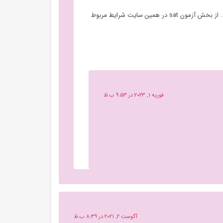
با سلام، آزمون ست بصورت جامع سالانه تا شش مرحله برگزار میشود. از بخش آزمون sat در همین سایت شرایط مربوط
فوریه 1, 2023 در 9:53 ب.ظ
آگوست 2, 2021 در 8:39 ب.ظ