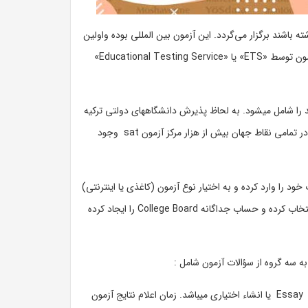
داشته باشند برگزار می‌گردد. این آزمون بین المللی بوده واولین
بار در کشور آمریکا در سال ۱۹۲۶ توسط مؤسسه غیرانتفاعی تاسیس شده است و اجرای این آزمون توسط «ETS» یا «Educational Testing Service»
دارند را شامل میشود. به لحاظ پذیرش دانشگاههای دولتی ترکیه
با کارنامه sat هرساله تعداد افرادی که در این امتحان شرکت می‌کنند در حال افزایش است و در تمامی نقاط جهان بیش از هزار مرکز آزمون sat وجود
 پاسپورت خود را وارد کرده و به اختیار نوع آزمون (کاغذی یا اینترنتی)
و «Essay» را انتخاب می‌کنید. سپس زمان آزمون که در آن مایل به امتحان دادن هستید را انتخاب کرده و حساب جداگانه‌ College Board را ایجاد کرده
در طی مدت‌ زمان آزمون که حدود سه ساعت تعیین میشود پاسخ داده میشود که البته بخش Essay یا انشاء اختیاری میباشد. زمان اعلام نتایج آزمون