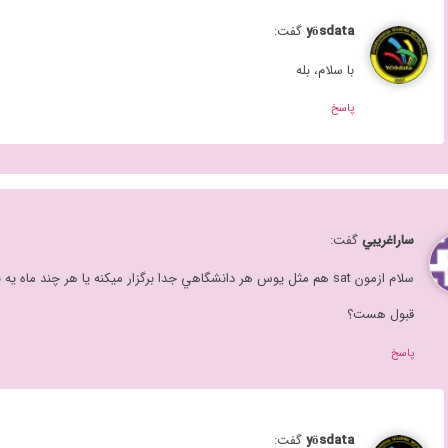
yösdata
گفت:
با سلام، بله
پاسخ
ساراغريبي
گفت:
سلام ازمون sat هم مثل يوس هر دانشگاهي جدا برگزار ميكنه يا هر چند ما
قبول هست؟
پاسخ
yösdata
گفت: