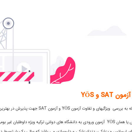
ن SAT و YÖS
ژگیهای و تفاوت آزمون YÖS و آزمون SAT جهت پذیرش در بهترین دانشگاههای ترکیه می پردازیم;
آزمون یوس یا همان YÖS آزمون ورودی به دانشگاه های دولتی ترکیه ویژه داوطل
ی لیسانس و پزشکی، دندانپزشکی و داروسازی می باشد که سالی یک بار توسط دان