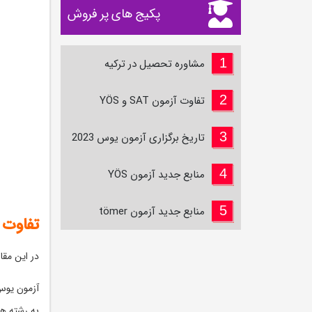
پکیج‌ های پر فروش
1
مشاوره تحصیل در ترکیه
2
تفاوت آزمون SAT و YÖS
3
تاریخ برگزاری آزمون یوس 2023
4
منابع جدید آزمون YÖS
5
منابع جدید آزمون tömer
تفاوت آزمو
در این مقاله به بررسی وی
به رشته ها