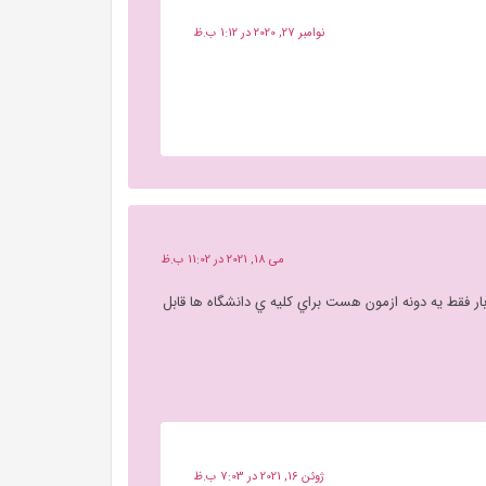
نوامبر 27, 2020 در 1:12 ب.ظ
می 18, 2021 در 11:02 ب.ظ
ه يه بار فقط يه دونه ازمون هست براي كليه ي دانشگاه ها قابل
ژوئن 16, 2021 در 7:03 ب.ظ