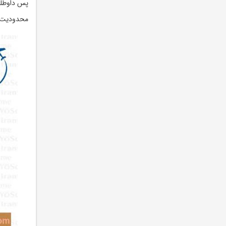
پس داوطلبی
محدودیت سنی نم